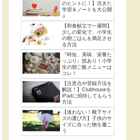
のヒントに！】活きた
学習＆ノートを大公開
♫
【和食献立で一週間】
少しの変化で、小学生
の朝ごはんを満足させ
る方法
『時短、美味、栄養た
っぷり』技あり！小学
生の朝ご飯メニューは
コレ！
【注意点や登録方法を
解説！】Clubhouseを
iPadに招待してもらう
方法
【迷わない！靴下サイ
ズの選び方】子供のサ
イズに合った物を履こ
う