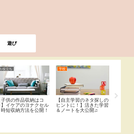
遊び
お役立ち
学校
ベビー
【子供の作品収納はコ
【自主学習のネタ探しの
産後の
レ】イケアのヨナクセル
ヒントに！】活きた学習
付いて
と時短収納方法を公開！
＆ノートを大公開♫
る！手
め】