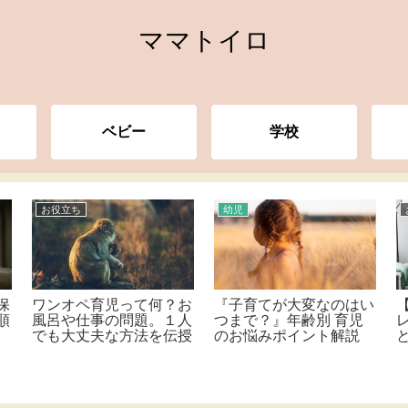
ママトイロ
ベビー
学校
お役立ち
幼児
保
ワンオペ育児って何？お
『子育てが大変なのはい
順
風呂や仕事の問題。１人
つまで？』年齢別 育児
でも大丈夫な方法を伝授
のお悩みポイント解説