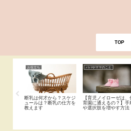
TOP
お役立ち
パパやママのこと
きのタイ
断乳は何才から？スケジ
【育児ノイローゼは、
を獲得す
ュールは？断乳の仕方を
育園に通えるの？】手
教えます
や選択肢を増やす方法