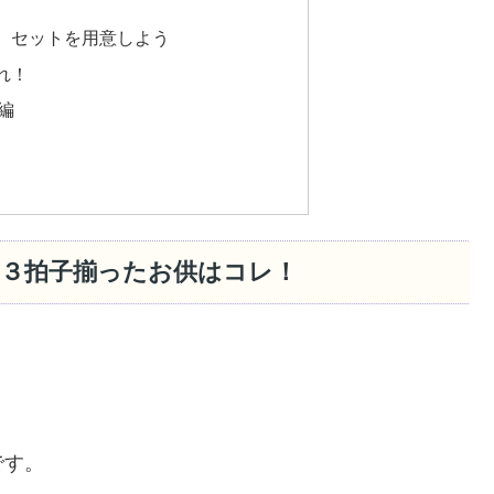
、セットを用意しよう
れ！
編
の３拍子揃ったお供はコレ！
です。