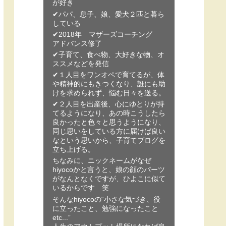
が好き
✔パパ、息子、娘、愛犬２匹と暮ら
している
✔︎2018年 マザーズコーチング
アドバンス修了
✔︎子育て、食べ物、大好きな物、オ
ススメなどを発信
✔︎１人目をワンオペで育てるが、体
や精神的にもきつくなり、誰にも助
けを求められず、悩む日々を送る。
✔︎２人目を出産後、心にゆとりが持
てるようになり、あの時こうしたら
良かったと色々と思うようになり、
同じ思いをしている方に届けば良い
なという思いから、子育てブログを
立ち上げる。
ちなみに、ニックネームがなぜ
hiyocoかと言うと、娘の顔のパーツ
がなんとなくですが、ひよこに似て
いるからです 笑
そんなhiyocoの“小さな気づき、役
に立ったこと、勉強になったこと
etc...”