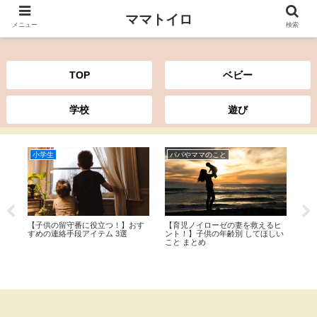
ママトイロ
ママトイロ
メニュー
検索
TOP
ベビー
学校
遊び
小学生
パパやママのこと
お
通
【子供の留守番に役立つ！】おす
【育児ノイローゼの妻を救えるヒ
保
す
すめの連絡手段アイテム 3選
ント！】子供の年齢別 してほしい
防
こと まとめ