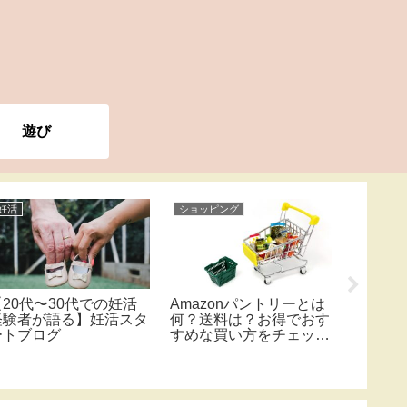
遊び
妊活
ショッピング
小学生
【20代〜30代での妊活
Amazonパントリーとは
学童保
経験者が語る】妊活スタ
何？送料は？お得でおす
れる時
ートブログ
すめな買い方をチェッ
いよう
ク！
するこ