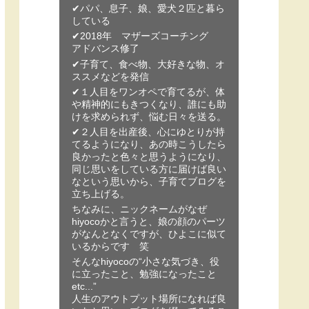
✔パパ、息子、娘、愛犬２匹と暮ら
している
✔︎2018年 マザーズコーチング
アドバンス修了
✔︎子育て、食べ物、大好きな物、オ
ススメなどを発信
✔︎１人目をワンオペで育てるが、体
や精神的にもきつくなり、誰にも助
けを求められず、悩む日々を送る。
✔︎２人目を出産後、心にゆとりが持
てるようになり、あの時こうしたら
良かったと色々と思うようになり、
同じ思いをしている方に届けば良い
なという思いから、子育てブログを
立ち上げる。
ちなみに、ニックネームがなぜ
hiyocoかと言うと、娘の顔のパーツ
がなんとなくですが、ひよこに似て
いるからです 笑
そんなhiyocoの“小さな気づき、役
に立ったこと、勉強になったこと
etc...”
人生のアウトプット場所になれば良