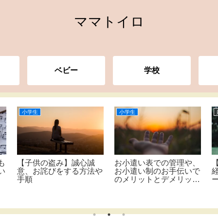
ママトイロ
ベビー
学校
小学生
小学生
も
【子供の盗み】誠心誠
お小遣い表での管理や、
い
意、お詫びをする方法や
お小遣い制のお手伝いで
手順
のメリットとデメリット
比較