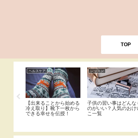
TOP
ヘルスケア
レッスン
ゼは、保
【出来ることから始める
子供の習い事はどんな
？】手順
冷え取り】靴下一枚から
のがいい？人気のおけ
す方法
できる幸せを伝授！
こ一覧