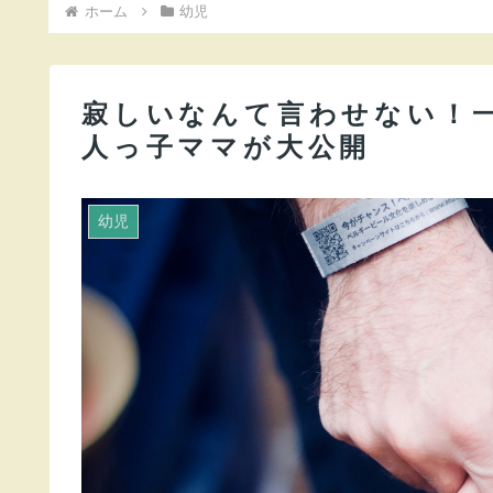
ホーム
幼児
寂しいなんて言わせない！
人っ子ママが大公開
幼児