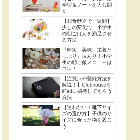
学習＆ノートを大公開
♫
【和食献立で一週間】
少しの変化で、小学生
の朝ごはんを満足させ
る方法
『時短、美味、栄養た
っぷり』技あり！小学
生の朝ご飯メニューは
コレ！
【注意点や登録方法を
解説！】Clubhouseを
iPadに招待してもらう
方法
【迷わない！靴下サイ
ズの選び方】子供のサ
イズに合った物を履こ
う